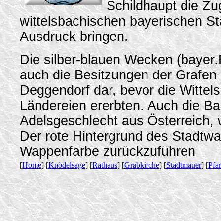
Schildhaupt die Zu
wittelsbachischen bayerischen S
Ausdruck bringen.
Die silber-blauen Wecken (bayer.
auch die Besitzungen der Grafe
Deggendorf dar, bevor die Wittel
Ländereien ererbten. Auch die Ba
Adelsgeschlecht aus Österreich, 
Der rote Hintergrund des Stadtwa
Wappenfarbe zurückzuführen
[
Home
] [
Knödelsage
] [
Rathaus
] [
Grabkirche
] [
Stadtmauer
] [
Pfa